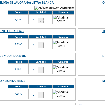
LONA ( BLAUGRANA) LETRA BLANCA
G
Disponible
Precio
Cantidad
Comprar
1,35 €
RO FCB TALLA-3
T
Precio
Cantidad
Comprar
6,65 €
Z Y SONIDO 49382
B
Precio
Cantidad
Comprar
9,95 €
Z Y SONIDO 43822
M
Precio
Cantidad
Comprar
7,95 €