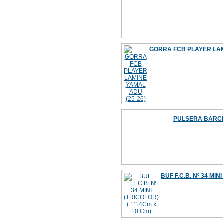
GORRA FCB PLAYER LAM
PULSERA BARCE
BUF F.C.B. Nº 34 MIN