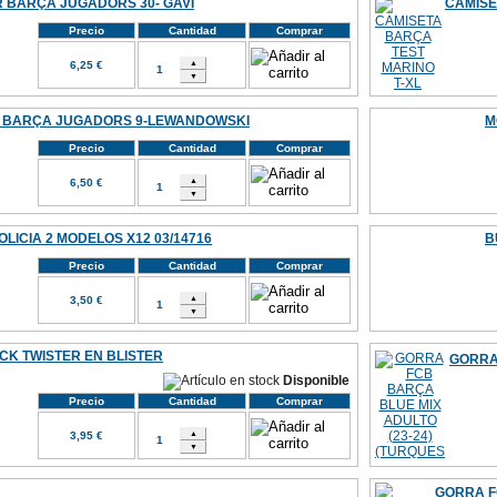
 BARÇA JUGADORS 30- GAVI
CAMISE
Precio
Cantidad
Comprar
6,25 €
 BARÇA JUGADORS 9-LEWANDOWSKI
M
Precio
Cantidad
Comprar
6,50 €
LICIA 2 MODELOS X12 03/14716
B
Precio
Cantidad
Comprar
3,50 €
CK TWISTER EN BLISTER
GORRA
Disponible
Precio
Cantidad
Comprar
3,95 €
GORRA F