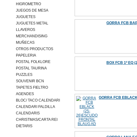
HIGROMETRO
JUEGOS DE MESA
JUGUETES
GORRA FCB BAR
JUGUETES METAL
LLAVEROS
MERCHANDISING
MUÑECAS
OTROS PRODUCTOS
PAPELERIA
POSTAL FOLKLORE
BOX FCB 1º EQ (2
POSTAL TAURINA
PUZZLES
SOUVENIR BCN
TAPETES FIELTRO
AGENDES
GORRA FCB EBLACK
BLOC/ TACO CALENDARI
CALENDARI FALDILLA
CALENDARIS
CHRISTMAS/CARTA REI
DIETARIS