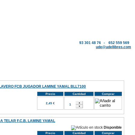
93 301 48 76 - 652 559 569
ude@udellibres.com
LAVERO FCB JUGADOR LAMINE YAMAL BLL7100
Precio
Cantidad
Comprar
2,45 €
 TELAR F.C.B. LAMINE YAMAL
Disponible
Precio
Cantidad
Comprar