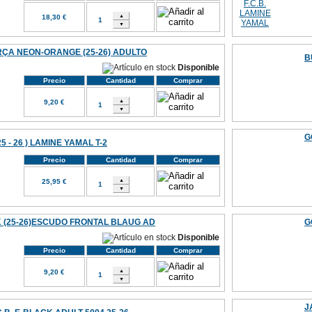
18,30 €
ÇA NEON-ORANGE (25-26) ADULTO
B
Disponible
Precio
Cantidad
Comprar
9,20 €
G
5 - 26 ) LAMINE YAMAL T-2
Precio
Cantidad
Comprar
25,95 €
 (25-26)ESCUDO FRONTAL BLAUG AD
G
Disponible
Precio
Cantidad
Comprar
9,20 €
J