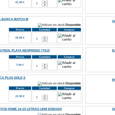
21,45 €
A BARÇA MATCH M
G
Disponible
Precio
Cantidad
Comprar
22,95 €
UTBOL PLAYA NEOPRENO 77615
B
Precio
Cantidad
Comprar
7,95 €
A PLUS GOLD S
B
Disponible
Precio
Cantidad
Comprar
21,90 €
FCB HOME 24-25 LETRAS-1899 DORADO
G
Disponible