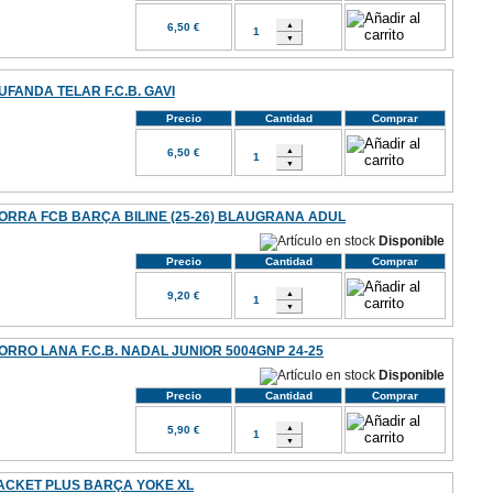
6,50 €
UFANDA TELAR F.C.B. GAVI
Precio
Cantidad
Comprar
6,50 €
ORRA FCB BARÇA BILINE (25-26) BLAUGRANA ADUL
Disponible
Precio
Cantidad
Comprar
9,20 €
ORRO LANA F.C.B. NADAL JUNIOR 5004GNP 24-25
Disponible
Precio
Cantidad
Comprar
5,90 €
ACKET PLUS BARÇA YOKE XL