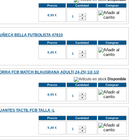
Precio
Cantidad
Comprar
8,95 €
UÑECA BELLA FUTBOLISTA 47810
Precio
Cantidad
Comprar
6,45 €
ORRA FCB MATCH BLAUGRANA ADULT( 24-25) 1/2-1/2
Disponible
Precio
Cantidad
Comprar
8,95 €
UANTES TACTIL FCB TALLA -L
Precio
Cantidad
Comprar
5,40 €