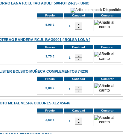
ORRO LANA F.C.B. TAG ADULT 5004GT 24-25 ( UNIC
Disponible
Precio
Cantidad
Comprar
5,95 €
OTEBAG BANDERA F.C.B. BAG0001 ( BOLSA LONA )
Precio
Cantidad
Comprar
3,75 €
LISTER BOLSITO MUÑECA COMPLEMENTOS 74236
Precio
Cantidad
Comprar
3,00 €
OTO METAL VESPA COLORES X12 45646
Precio
Cantidad
Comprar
2,50 €