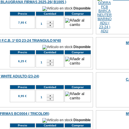
 BLAUGRANA FIRMAS 2025-26( B1005 )
Disponible
Precio
Cantidad
Comprar
7,95 €
.C.B. 1ª EQ 23-24 TRIANGULO Nº40
M
Disponible
Precio
Cantidad
Comprar
6,25 €
WHITE ADULTO (23-24)
C
Precio
Cantidad
Comprar
8,95 €
IRMAS BC0004 ( TRICOLOR)
M
Disponible
Precio
Cantidad
Comprar