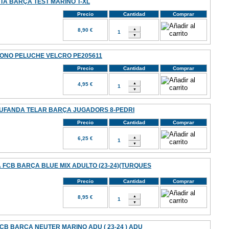
TA BARÇA TEST MARINO T-XL
Precio
Cantidad
Comprar
8,90 €
ONO PELUCHE VELCRO PE205611
Precio
Cantidad
Comprar
4,95 €
UFANDA TELAR BARÇA JUGADORS 8-PEDRI
Precio
Cantidad
Comprar
6,25 €
 FCB BARÇA BLUE MIX ADULTO (23-24)(TURQUES
Precio
Cantidad
Comprar
8,95 €
CB BARÇA NEUTER MARINO ADU ( 23-24 ) ADU