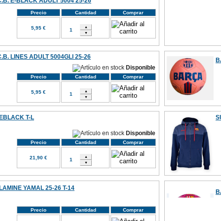
.B. E-BLACK ADULT 5004 25-26
Precio
Cantidad
Comprar
5,95 €
B. LINES ADULT 5004GLI 25-26
B
Disponible
Precio
Cantidad
Comprar
5,95 €
EBLACK T-L
S
Disponible
Precio
Cantidad
Comprar
21,90 €
LAMINE YAMAL 25-26 T-14
B
Precio
Cantidad
Comprar