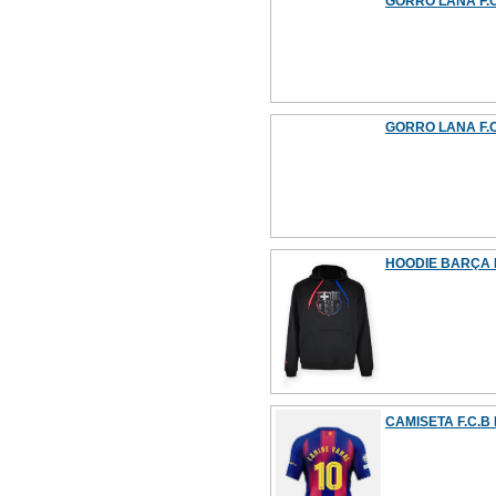
GORRO LANA F.C
GORRO LANA F.C.
HOODIE BARÇA 
CAMISETA F.C.B 