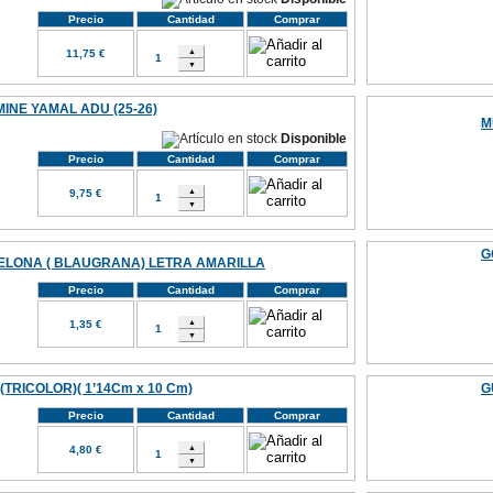
Precio
Cantidad
Comprar
11,75 €
INE YAMAL ADU (25-26)
M
Disponible
Precio
Cantidad
Comprar
9,75 €
G
LONA ( BLAUGRANA) LETRA AMARILLA
Precio
Cantidad
Comprar
1,35 €
I (TRICOLOR)( 1’14Cm x 10 Cm)
G
Precio
Cantidad
Comprar
4,80 €