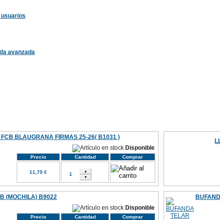
 usuarios
da avanzada
Otros productos
Quienes somos
Donde estamos
Consultas
FCB BLAUGRANA FIRMAS 25-26( B1031 )
L
Disponible
Precio
Cantidad
Comprar
11,75 €
B (MOCHILA) B9022
BUFANDA
Disponible
Precio
Cantidad
Comprar