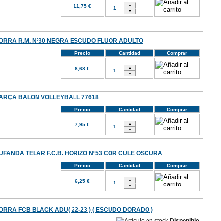
11,75 €
ORRA R.M. Nº30 NEGRA ESCUDO FLUOR ADULTO
Precio
Cantidad
Comprar
8,68 €
ARÇA BALON VOLLEYBALL 77618
Precio
Cantidad
Comprar
7,95 €
UFANDA TELAR F.C.B. HORIZO Nº53 COR CULE OSCURA
Precio
Cantidad
Comprar
6,25 €
ORRA FCB BLACK ADU( 22-23 ) ( ESCUDO DORADO )
Disponible