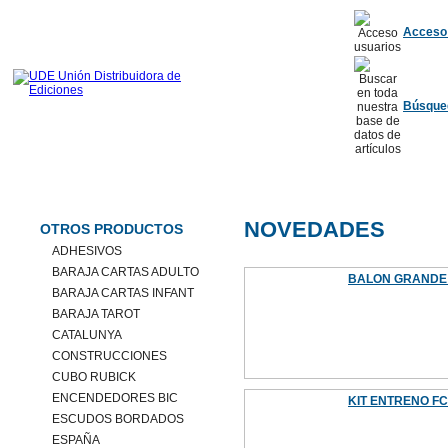
Acceso
Búsque
Novedades
Ofertas
F.C. Barcelona
R. Madrid
Otros equipos
Peluches
NOVEDADES
OTROS PRODUCTOS
ADHESIVOS
BARAJA CARTAS ADULTO
BALON GRANDE 
BARAJA CARTAS INFANT
BARAJA TAROT
CATALUNYA
CONSTRUCCIONES
CUBO RUBICK
ENCENDEDORES BIC
KIT ENTRENO FC
ESCUDOS BORDADOS
ESPAÑA