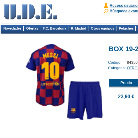
Acceso usuario
Búsqueda avan
Novedades
Ofertas
F.C. Barcelona
R. Madrid
Otros equipos
Peluches
BOX 19-2
Código:
84350
Categoria:
OTRO
Precio
23,90 €