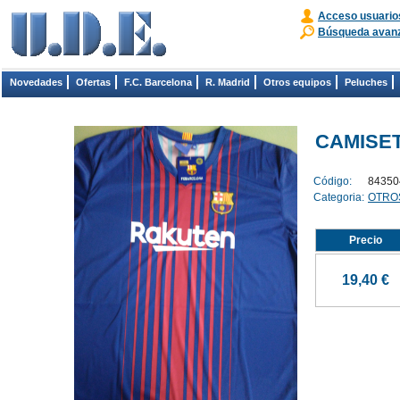
Acceso usuario
Búsqueda avan
Novedades
Ofertas
F.C. Barcelona
R. Madrid
Otros equipos
Peluches
CAMISET
Código:
84350
Categoria:
OTRO
Precio
19,40 €