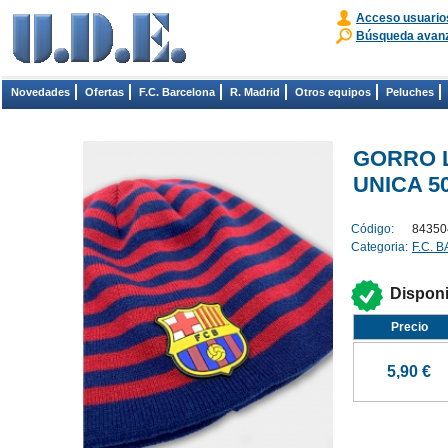
Acceso usuario
Búsqueda avan
Novedades
Ofertas
F.C. Barcelona
R. Madrid
Otros equipos
Peluches
GORRO L
UNICA 5
Código:
84350
Categoria:
F.C. 
Dispon
Precio
5,90 €