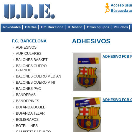
Acceso usua
Búsqueda a
Novedades
Ofertas
F.C. Barcelona
R. Madrid
Otros equipos
Peluches
ADHESIVOS
F.C. BARCELONA
ADHESIVOS
AURICULARES
ADHESIVO FCB
BALONES BASKET
BALONES CUERO
GRANDE
BALONES CUERO MEDIAN
BALONES CUERO MINI
BALONES PVC
BANDERAS
ADHESIVO FCB 
BANDERINES
BUFANDA DOBLE
BUFANDA TELAR
BOLIGRAFOS
BOTELLINES