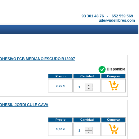
93 301 48 76 - 652 559 569
ude@udellibres.com
DHESIVO FCB MEDIANO ESCUDO B13007
Disponible
Precio
Cantidad
Comprar
0,70 €
DHESIU JORDI CULE CAVA
Precio
Cantidad
Comprar
0,30 €