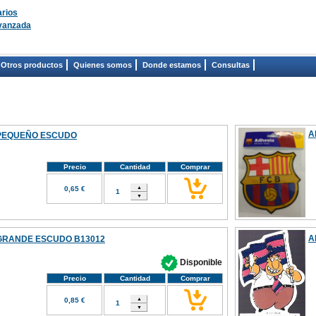
rios
vanzada
Otros productos
Quienes somos
Donde estamos
Consultas
A
 PEQUEÑO ESCUDO
Precio
Cantidad
Comprar
0,65 €
A
GRANDE ESCUDO B13012
Disponible
Precio
Cantidad
Comprar
0,85 €