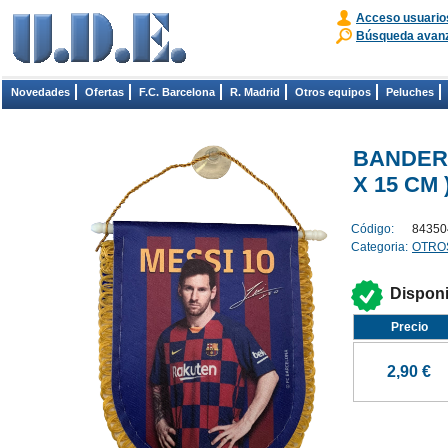
Acceso usuario
Búsqueda avan
Novedades
Ofertas
F.C. Barcelona
R. Madrid
Otros equipos
Peluches
BANDERI
X 15 CM 
Código:
84350
Categoria:
OTRO
Dispon
Precio
2,90 €