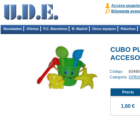
Acceso usuario
Búsqueda avan
Novedades
Ofertas
F.C. Barcelona
R. Madrid
Otros equipos
Peluches
CUBO P
ACCESO
Código:
83490
Categoria:
OTRO
Precio
1,60 €