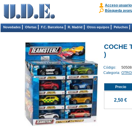
Acceso usuario
Búsqueda avan
Novedades
Ofertas
F.C. Barcelona
R. Madrid
Otros equipos
Peluches
COCHE T
)
Código:
50508
Categoria:
OTRO
Precio
2,50 €