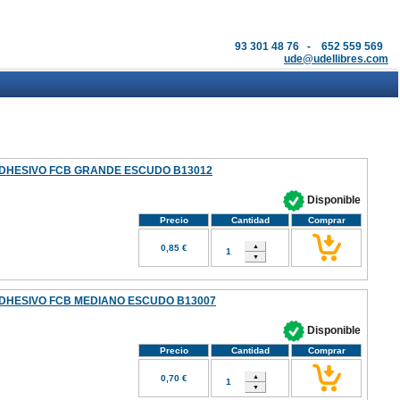
93 301 48 76 - 652 559 569
ude@udellibres.com
DHESIVO FCB GRANDE ESCUDO B13012
Disponible
Precio
Cantidad
Comprar
0,85 €
DHESIVO FCB MEDIANO ESCUDO B13007
Disponible
Precio
Cantidad
Comprar
0,70 €