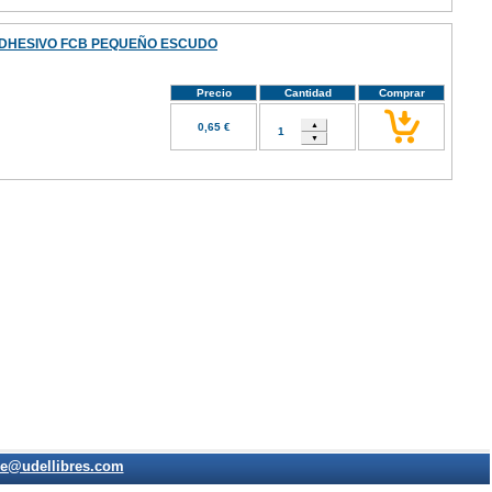
DHESIVO FCB PEQUEÑO ESCUDO
Precio
Cantidad
Comprar
0,65 €
e@udellibres.com