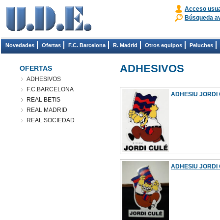
Acceso usua
Búsqueda a
Novedades
Ofertas
F.C. Barcelona
R. Madrid
Otros equipos
Peluches
ADHESIVOS
OFERTAS
ADHESIVOS
F.C.BARCELONA
ADHESIU JORDI
REAL BETIS
REAL MADRID
REAL SOCIEDAD
ADHESIU JORDI