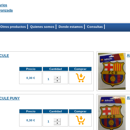
rios
vanzada
Otros productos
Quienes somos
Donde estamos
Consultas
A
 CULE
Precio
Cantidad
Comprar
0,30 €
A
 CULE PUNY
Precio
Cantidad
Comprar
0,30 €