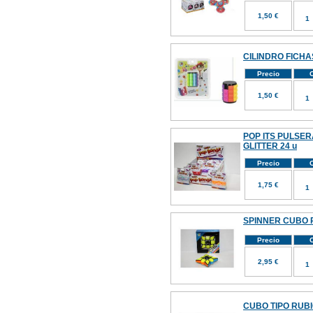
1,50 €
CILINDRO FICHA
Precio
C
1,50 €
POP ITS PULSER
GLITTER 24 u
Precio
C
1,75 €
SPINNER CUBO 
Precio
C
2,95 €
CUBO TIPO RUBI