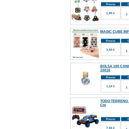
Precio
C
1,95 €
MAGIC CUBE INF
Precio
C
3,50 €
BOLSA 100 CANI
10016
Precio
C
1,10 €
TODO TERRENO 4
Cm
Precio
C
7,95 €