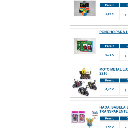
Precio
C
1,95 €
PONCHO PARA L
Precio
C
0,75 €
MOTO METAL LUZ
2216
Precio
C
4,45 €
HADA ISABELA 
TRANSPARENTE
Precio
C
1,50 €