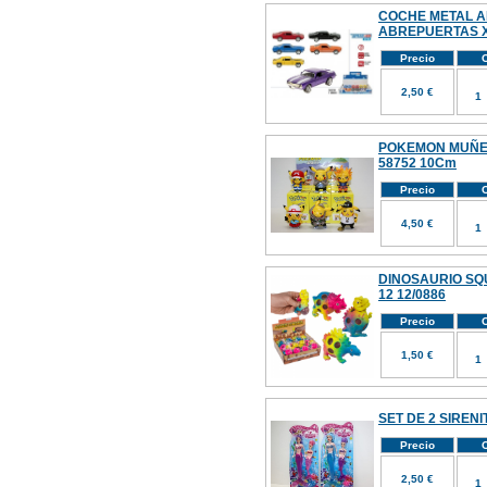
COCHE METAL 
ABREPUERTAS X
Precio
C
2,50 €
POKEMON MUÑEC
58752 10Cm
Precio
C
4,50 €
DINOSAURIO SQ
12 12/0886
Precio
C
1,50 €
SET DE 2 SIRENI
Precio
C
2,50 €