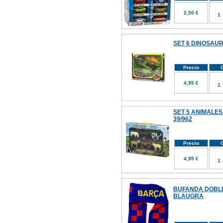
2,50 €
SET 6 DINOSAUR
Precio
C
4,95 €
SET 5 ANIMALES
39/962
Precio
C
4,95 €
BUFANDA DOBLE
BLAUGRA