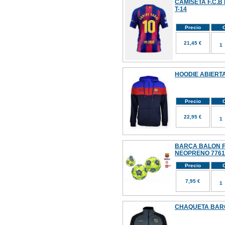
CAMISETA F.C.B
T-14
Precio
C
21,45 €
HOODIE ABIERT
Precio
C
22,95 €
BARÇA BALON F
NEOPRENO 7761
Precio
C
7,95 €
CHAQUETA BARÇ