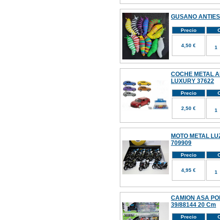
GUSANO ANTIES
Precio
C
4,50 €
COCHE METAL A
LUXURY 37622
Precio
C
2,50 €
MOTO METAL LUZ
709909
Precio
C
4,95 €
CAMION ASA PO
39/88144 20 Cm
Precio
C