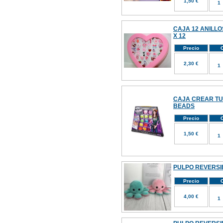
1,50 €
CAJA 12 ANILLOS
X 12
Precio
C
2,30 €
CAJA CREAR TU
BEADS
Precio
C
1,50 €
PULPO REVERSI
Precio
C
4,00 €