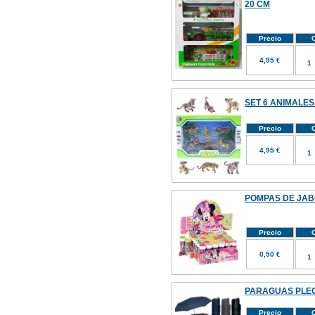
20 CM
Precio
C
4,95 €
SET 6 ANIMALES
Precio
C
4,95 €
POMPAS DE JABON
Precio
C
0,50 €
PARAGUAS PLE
Precio
C