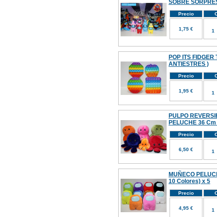
SOBRE SORPRE
Precio
C
1,75 €
POP ITS FIDGER 
ANTIESTRES )
Precio
C
1,95 €
PULPO REVERSI
PELUCHE 36 Cm (
Precio
C
6,50 €
MUÑECO PELUCH
10 Colores) x 5
Precio
C
4,95 €