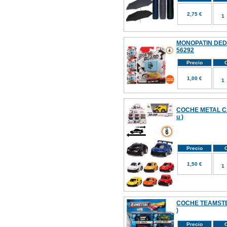
2,75 €
MONOPATIN DEDO
56292
Precio
C
1,00 €
COCHE METAL C
u )
Precio
C
1,50 €
COCHE TEAMSTER
)
Precio
C