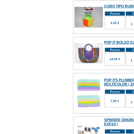
CUBO TIPO RUBI
Precio
C
3,45 €
POP IT BOLSO O
Precio
C
14,00 €
POP ITS PLUMI
MULTICOLOR ( 20
Precio
C
7,50 €
SPINNER ORIGINA
EXP.24 )
Precio
C