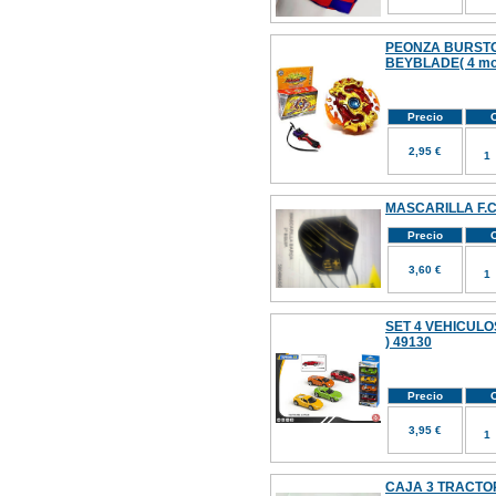
PEONZA BURSTO
BEYBLADE( 4 mo
Precio
C
2,95 €
MASCARILLA F.
Precio
C
3,60 €
SET 4 VEHICULO
) 49130
Precio
C
3,95 €
CAJA 3 TRACT