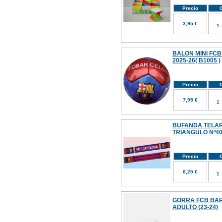
Precio
C
3,95 €
BALON MINI FC
2025-26( B1005 )
Precio
C
7,95 €
BUFANDA TELAR F
TRIANGULO Nº4
Precio
C
6,25 €
GORRA FCB BAR
ADULTO (23-24)