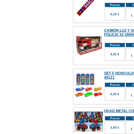
Precio
C
6,25 €
CAMION LUZ Y 
POLICIA X2 4900
Precio
C
9,95 €
SET 5 VEHICULO
49121
Precio
C
6,00 €
QUAD METAL CON
Precio
C
3,95 €