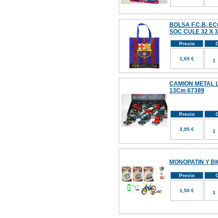
BOLSA F.C.B. 
SOC CULE 32 X 
Precio
C
1,65 €
CAMION METAL L
13Cm 67389
Precio
C
3,95 €
MONOPATIN Y BI
Precio
C
1,50 €