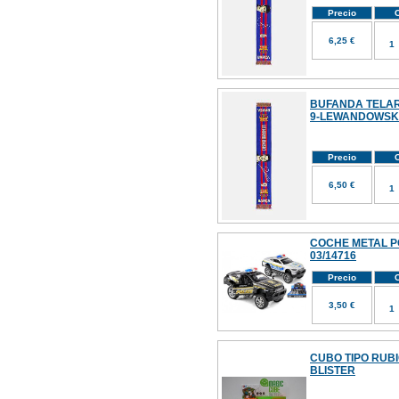
Precio
C
6,25 €
BUFANDA TELA
9-LEWANDOWSK
Precio
C
6,50 €
COCHE METAL P
03/14716
Precio
C
3,50 €
CUBO TIPO RUB
BLISTER