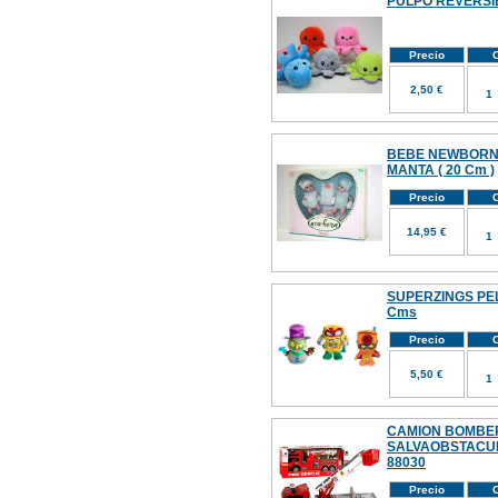
PULPO REVERSI
Precio
C
2,50 €
BEBE NEWBORN 
MANTA ( 20 Cm )
Precio
C
14,95 €
SUPERZINGS PELU
Cms
Precio
C
5,50 €
CAMION BOMBE
SALVAOBSTACUL
88030
Precio
C