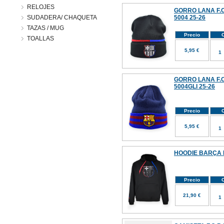
RELOJES
GORRO LANA F.C
SUDADERA/ CHAQUETA
5004 25-26
TAZAS / MUG
Precio
C
TOALLAS
5,95 €
GORRO LANA F.C
5004GLI 25-26
Precio
C
5,95 €
HOODIE BARÇA 
Precio
C
21,90 €