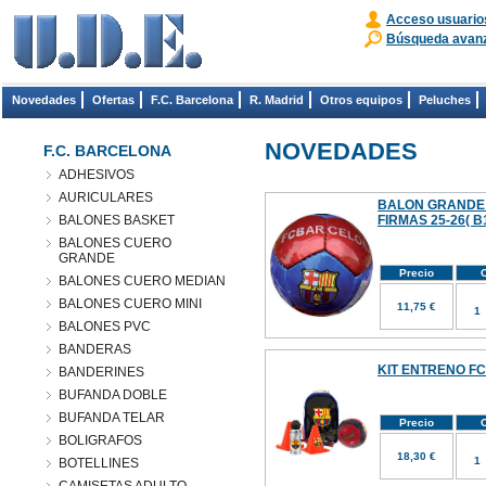
Acceso usuario
Búsqueda avan
Novedades
Ofertas
F.C. Barcelona
R. Madrid
Otros equipos
Peluches
NOVEDADES
F.C. BARCELONA
ADHESIVOS
AURICULARES
BALON GRANDE
BALONES BASKET
FIRMAS 25-26( B
BALONES CUERO
GRANDE
Precio
C
BALONES CUERO MEDIAN
BALONES CUERO MINI
11,75 €
BALONES PVC
BANDERAS
KIT ENTRENO FC
BANDERINES
BUFANDA DOBLE
BUFANDA TELAR
Precio
C
BOLIGRAFOS
18,30 €
BOTELLINES