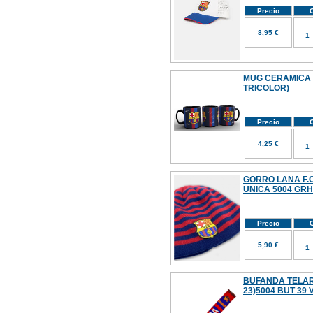
Precio
C
8,95 €
MUG CERAMICA 
TRICOLOR)
Precio
C
4,25 €
GORRO LANA F.C
UNICA 5004 GR
Precio
C
5,90 €
BUFANDA TELAR 
23)5004 BUT 39 