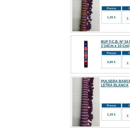
Precio
C
1,35 €
BUF F.C.B. Nº 34
1’14Cm x 10 Cm)
Precio
C
4,80 €
PULSERA BARC
LETRA BLANCA
Precio
C
1,35 €