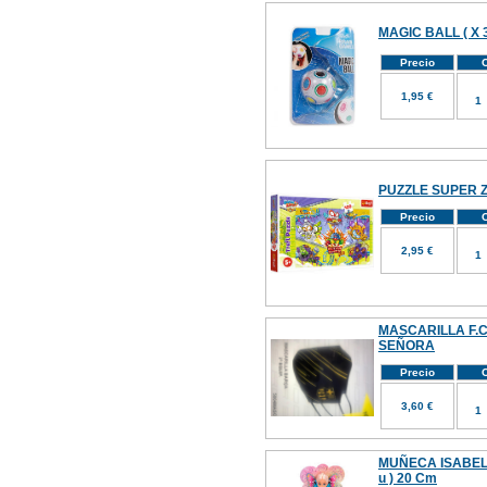
MAGIC BALL ( X 3
Precio
C
1,95 €
PUZZLE SUPER ZI
Precio
C
2,95 €
MASCARILLA F.C
SEÑORA
Precio
C
3,60 €
MUÑECA ISABEL
u ) 20 Cm