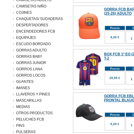
CAMISETAS ADULTO
CAMISETAS NIÑO
GORRA FCB BA
COJINES
(25-26) ADULTO
CHAQUETAS/ SUDADERAS
DESPERTADORES
Precio
C
ENCENDEDORES FCB
EQUIPAJES
9,20 €
ESCUDO BORDADO
GORRAS ADULTO
BOX FCB 1º EQ (
GORRAS BABY
T-2
GORRAS JUNIOR
GORROS LANA
Precio
C
GORROS LOCOS
25,95 €
GUANTES
IMANES
LLAVEROS Y PINES
GORRA FCB EBL
FRONTAL BLAUG
MASCARILLAS
MEDIAS
OTROS PRODUCTOS
Precio
C
PELUCHES FCB
9,20 €
PINS
PULSERAS