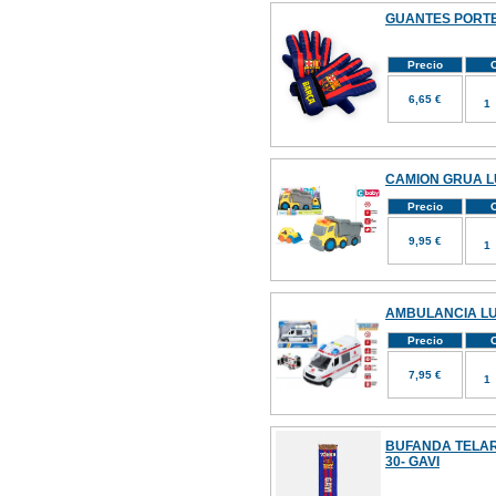
GUANTES PORTE
Precio
C
6,65 €
CAMION GRUA LU
Precio
C
9,95 €
AMBULANCIA LU
Precio
C
7,95 €
BUFANDA TELA
30- GAVI