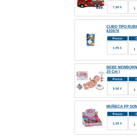
7,95 €
CUBO TIPO RUB
620676
Precio
C
1,95 €
BEBE NEWBORN
25 Cm )
Precio
C
9,50 €
MUÑECA PP SON
Precio
C
2,95 €