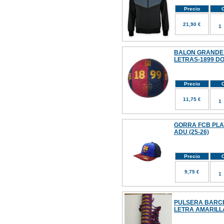
Precio
C
21,90 €
BALON GRANDE 
LETRAS-1899 D
Precio
C
11,75 €
GORRA FCB PLA
ADU (25-26)
Precio
C
9,75 €
PULSERA BARC
LETRA AMARILL