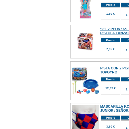
Precio
C
1,50 €
SET 2 PEONZAS
PISTOLA LANZ
Precio
C
7,95 €
PISTA CON 2 PI
TOPGYRO
Precio
C
12,45 €
MASCARILLA F.C
JUNIOR / SEÑOR
Precio
C
3,60 €