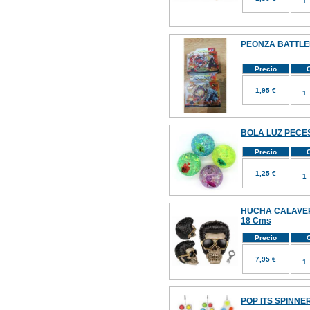
PEONZA BATTL
Precio
C
1,95 €
BOLA LUZ PECES
Precio
C
1,25 €
HUCHA CALAVE
18 Cms
Precio
C
7,95 €
POP ITS SPINNE