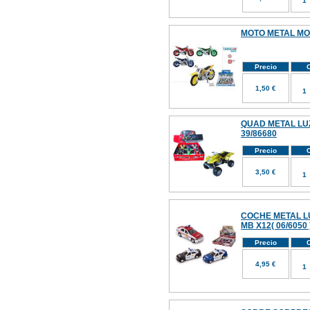
MOTO METAL MOT
Precio
C
1,50 €
QUAD METAL LUZ
39/86680
Precio
C
3,50 €
COCHE METAL LU
MB X12( 06/6050 
Precio
C
4,95 €