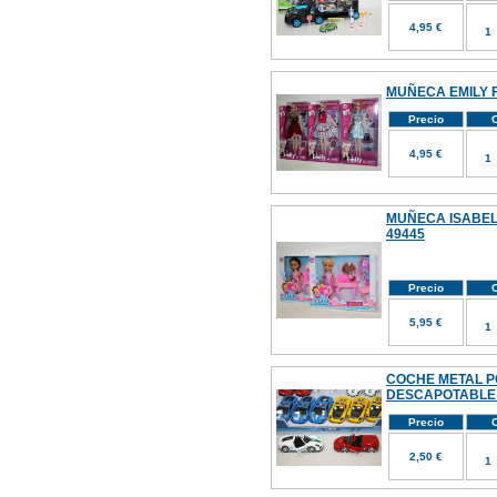
4,95 €
MUÑECA EMILY F
Precio
C
4,95 €
MUÑECA ISABEL
49445
Precio
C
5,95 €
COCHE METAL P
DESCAPOTABLE 
Precio
C
2,50 €