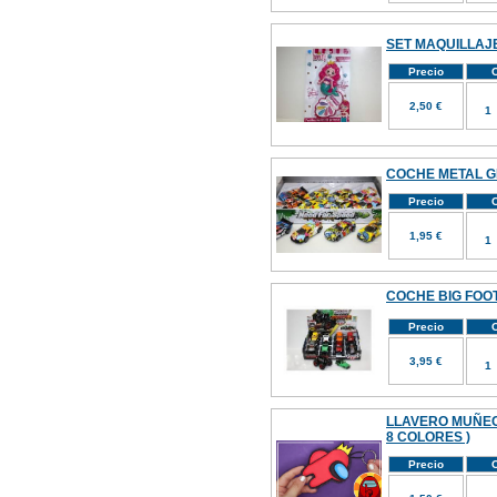
SET MAQUILLAJE
Precio
C
2,50 €
COCHE METAL G
Precio
C
1,95 €
COCHE BIG FOOT 
Precio
C
3,95 €
LLAVERO MUÑEC
8 COLORES )
Precio
C