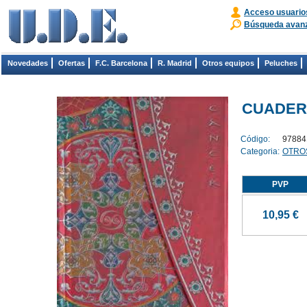
Acceso usuario
Búsqueda avan
Novedades
Ofertas
F.C. Barcelona
R. Madrid
Otros equipos
Peluches
CUADER
Código:
97884
Categoria:
OTRO
PVP
10,95 €