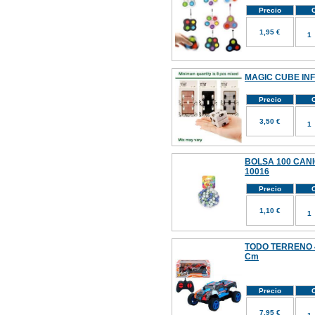
Precio
C
1,95 €
MAGIC CUBE INF
Precio
C
3,50 €
BOLSA 100 CANI
10016
Precio
C
1,10 €
TODO TERRENO 4
Cm
Precio
C
7,95 €