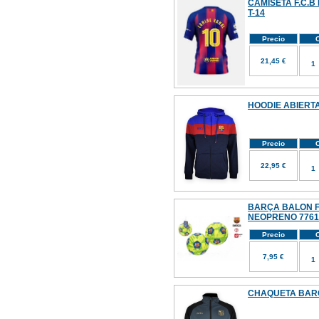
CAMISETA F.C.B
T-14
Precio
C
21,45 €
HOODIE ABIERT
Precio
C
22,95 €
BARÇA BALON F
NEOPRENO 7761
Precio
C
7,95 €
CHAQUETA BARÇ