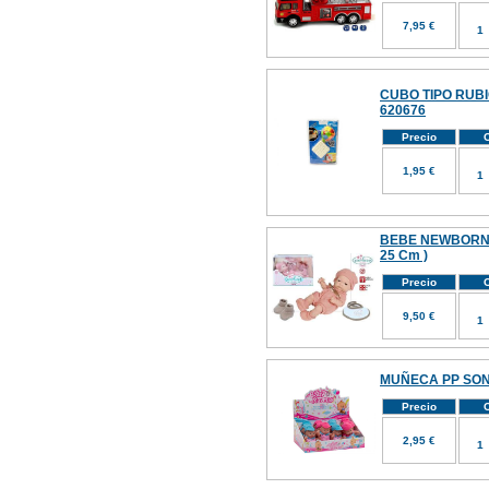
7,95 €
CUBO TIPO RUB
620676
Precio
C
1,95 €
BEBE NEWBORN
25 Cm )
Precio
C
9,50 €
MUÑECA PP SON
Precio
C
2,95 €