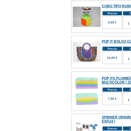
CUBO TIPO RUBI
Precio
C
3,45 €
POP IT BOLSO O
Precio
C
14,00 €
POP ITS PLUMI
MULTICOLOR ( 20
Precio
C
7,50 €
SPINNER ORIGINA
EXP.24 )
Precio
C