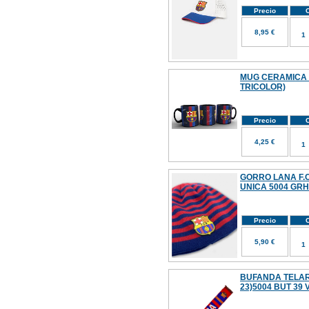
Precio
C
8,95 €
MUG CERAMICA 
TRICOLOR)
Precio
C
4,25 €
GORRO LANA F.C
UNICA 5004 GR
Precio
C
5,90 €
BUFANDA TELAR 
23)5004 BUT 39 