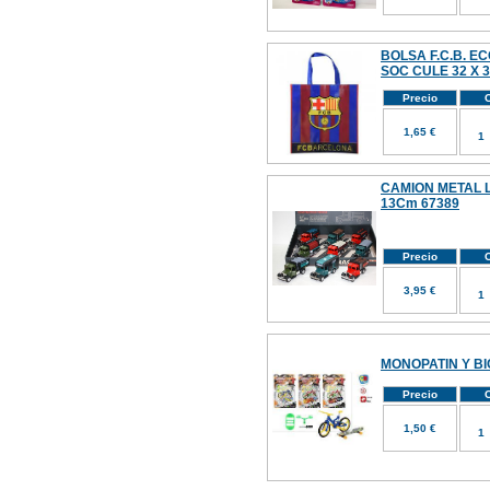
BOLSA F.C.B. 
SOC CULE 32 X 
Precio
C
1,65 €
CAMION METAL L
13Cm 67389
Precio
C
3,95 €
MONOPATIN Y BI
Precio
C
1,50 €