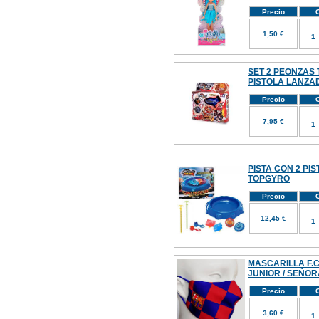
Precio
C
1,50 €
SET 2 PEONZAS
PISTOLA LANZ
Precio
C
7,95 €
PISTA CON 2 PI
TOPGYRO
Precio
C
12,45 €
MASCARILLA F.C
JUNIOR / SEÑOR
Precio
C
3,60 €