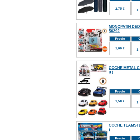
2,75 €
MONOPATIN DEDO
56292
Precio
C
1,00 €
COCHE METAL C
u )
Precio
C
1,50 €
COCHE TEAMSTER
)
Precio
C