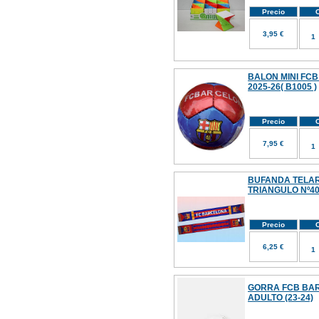
Precio
C
3,95 €
BALON MINI FC
2025-26( B1005 )
Precio
C
7,95 €
BUFANDA TELAR F
TRIANGULO Nº4
Precio
C
6,25 €
GORRA FCB BAR
ADULTO (23-24)