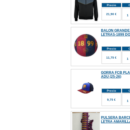
Precio
C
21,90 €
BALON GRANDE 
LETRAS-1899 D
Precio
C
11,75 €
GORRA FCB PLA
ADU (25-26)
Precio
C
9,75 €
PULSERA BARC
LETRA AMARILL