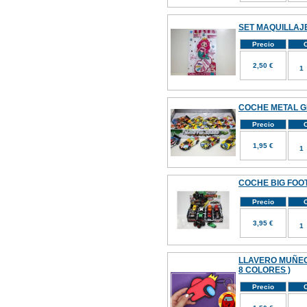
SET MAQUILLAJE
Precio
C
2,50 €
COCHE METAL G
Precio
C
1,95 €
COCHE BIG FOOT 
Precio
C
3,95 €
LLAVERO MUÑEC
8 COLORES )
Precio
C