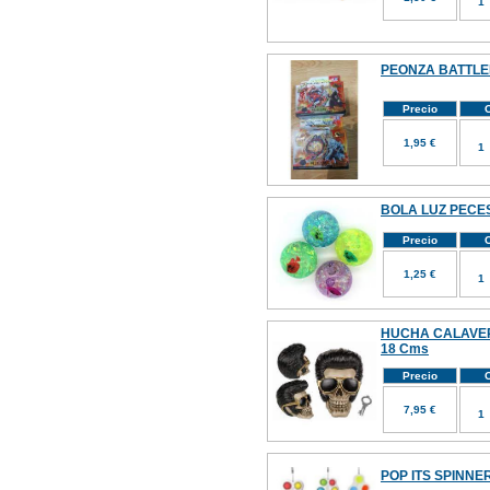
PEONZA BATTL
Precio
C
1,95 €
BOLA LUZ PECES
Precio
C
1,25 €
HUCHA CALAVE
18 Cms
Precio
C
7,95 €
POP ITS SPINNE