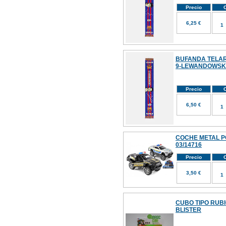
Precio
C
6,25 €
BUFANDA TELA
9-LEWANDOWSK
Precio
C
6,50 €
COCHE METAL P
03/14716
Precio
C
3,50 €
CUBO TIPO RUB
BLISTER