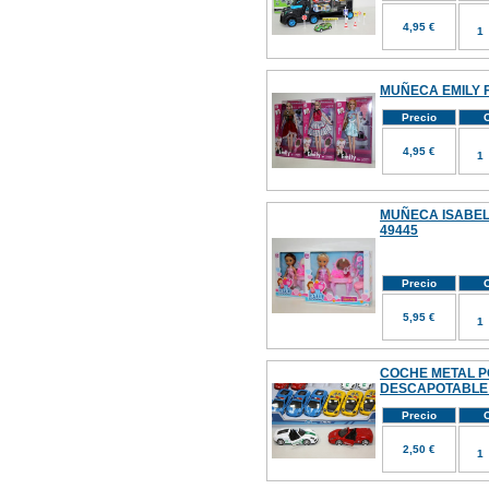
4,95 €
MUÑECA EMILY F
Precio
C
4,95 €
MUÑECA ISABEL
49445
Precio
C
5,95 €
COCHE METAL P
DESCAPOTABLE 
Precio
C
2,50 €