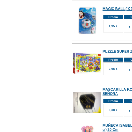
MAGIC BALL ( X 3
Precio
C
1,95 €
PUZZLE SUPER ZI
Precio
C
2,95 €
MASCARILLA F.C
SEÑORA
Precio
C
3,60 €
MUÑECA ISABEL
u ) 20 Cm