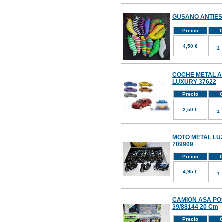
GUSANO ANTIES
Precio
C
4,50 €
COCHE METAL A
LUXURY 37622
Precio
C
2,50 €
MOTO METAL LUZ
709909
Precio
C
4,95 €
CAMION ASA PO
39/88144 20 Cm
Precio
C