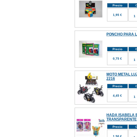
Precio
C
1,95 €
PONCHO PARA L
Precio
C
0,75 €
MOTO METAL LUZ
2216
Precio
C
4,45 €
HADA ISABELA 
TRANSPARENTE
Precio
C
1,50 €