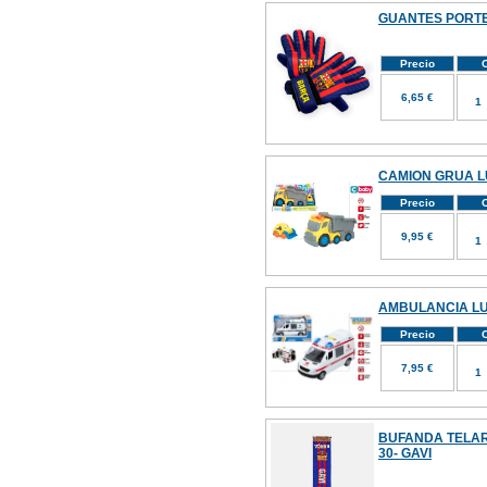
GUANTES PORTE
Precio
C
6,65 €
CAMION GRUA LU
Precio
C
9,95 €
AMBULANCIA LU
Precio
C
7,95 €
BUFANDA TELA
30- GAVI