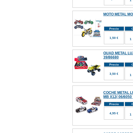
MOTO METAL MOT
Precio
C
1,50 €
QUAD METAL LUZ
39/86680
Precio
C
3,50 €
COCHE METAL LU
MB X12( 06/6050 
Precio
C
4,95 €