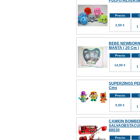
PULPO REVERSI
Precio
C
2,50 €
BEBE NEWBORN 
MANTA ( 20 Cm )
Precio
C
14,95 €
SUPERZINGS PELU
Cms
Precio
C
5,50 €
CAMION BOMBE
SALVAOBSTACUL
88030
Precio
C