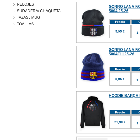
RELOJES
GORRO LANA F.C
SUDADERA/ CHAQUETA
5004 25-26
TAZAS / MUG
Precio
C
TOALLAS
5,95 €
GORRO LANA F.C
5004GLI 25-26
Precio
C
5,95 €
HOODIE BARÇA 
Precio
C
21,90 €