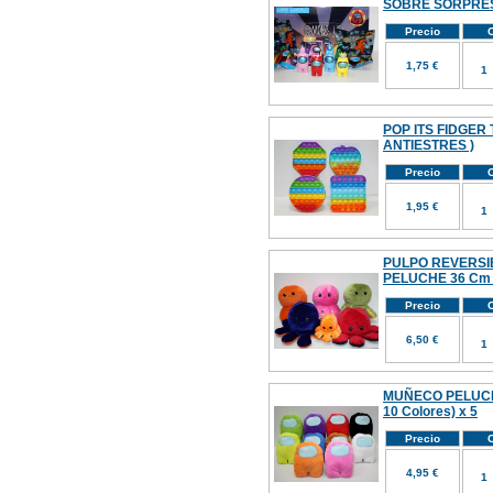
SOBRE SORPRE
Precio
C
1,75 €
POP ITS FIDGER 
ANTIESTRES )
Precio
C
1,95 €
PULPO REVERSI
PELUCHE 36 Cm (
Precio
C
6,50 €
MUÑECO PELUCH
10 Colores) x 5
Precio
C
4,95 €