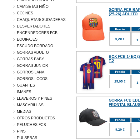
CAMISETAS ADULTO
CAMISETAS NIÑO
GORRA FCB BA
COJINES
(25-26) ADULTO
CHAQUETAS/ SUDADERAS
DESPERTADORES
Precio
C
ENCENDEDORES FCB
EQUIPAJES
9,20 €
ESCUDO BORDADO
GORRAS ADULTO
BOX FCB 1º EQ (
GORRAS BABY
T-2
GORRAS JUNIOR
GORROS LANA
Precio
C
GORROS LOCOS
25,95 €
GUANTES
IMANES
LLAVEROS Y PINES
GORRA FCB EBL
FRONTAL BLAUG
MASCARILLAS
MEDIAS
OTROS PRODUCTOS
Precio
C
PELUCHES FCB
9,20 €
PINS
PULSERAS