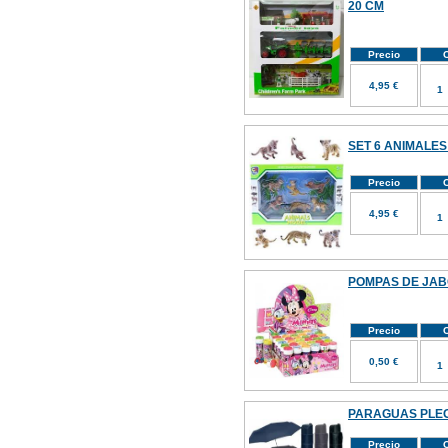
20 CM
Precio
C
4,95 €
SET 6 ANIMALES
Precio
C
4,95 €
POMPAS DE JABON
Precio
C
0,50 €
PARAGUAS PLE
Precio
C