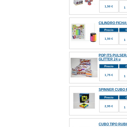
1,50 €
CILINDRO FICHA
Precio
C
1,50 €
POP ITS PULSER
GLITTER 24 u
Precio
C
1,75 €
SPINNER CUBO 
Precio
C
2,95 €
CUBO TIPO RUBI