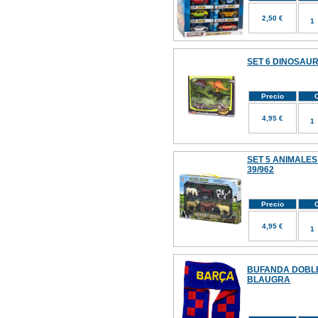
2,50 €
SET 6 DINOSAUR
Precio
C
4,95 €
SET 5 ANIMALES
39/962
Precio
C
4,95 €
BUFANDA DOBLE
BLAUGRA