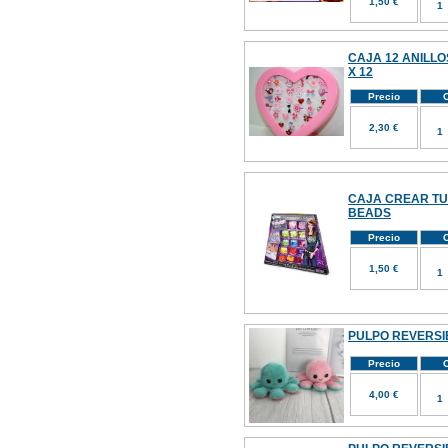
1,50 €
CAJA 12 ANILLOS
X 12
Precio
C
2,30 €
CAJA CREAR TU
BEADS
Precio
C
1,50 €
PULPO REVERSI
Precio
C
4,00 €