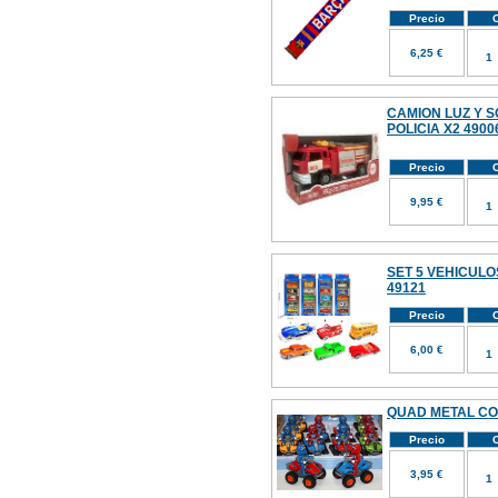
Precio
C
6,25 €
CAMION LUZ Y 
POLICIA X2 4900
Precio
C
9,95 €
SET 5 VEHICULO
49121
Precio
C
6,00 €
QUAD METAL CON
Precio
C
3,95 €