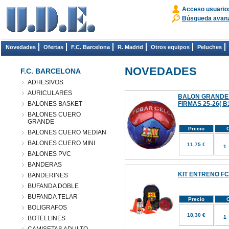
Acceso usuario
Búsqueda avan
Novedades
Ofertas
F.C. Barcelona
R. Madrid
Otros equipos
Peluches
NOVEDADES
F.C. BARCELONA
ADHESIVOS
AURICULARES
BALON GRANDE
BALONES BASKET
FIRMAS 25-26( B
BALONES CUERO
GRANDE
Precio
C
BALONES CUERO MEDIAN
BALONES CUERO MINI
11,75 €
BALONES PVC
BANDERAS
KIT ENTRENO FC
BANDERINES
BUFANDA DOBLE
BUFANDA TELAR
Precio
C
BOLIGRAFOS
18,30 €
BOTELLINES