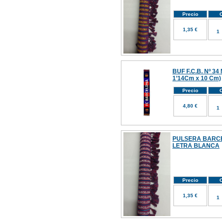
Precio
C
1,35 €
BUF F.C.B. Nº 34
1’14Cm x 10 Cm)
Precio
C
4,80 €
PULSERA BARC
LETRA BLANCA
Precio
C
1,35 €