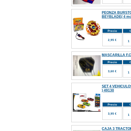
PEONZA BURSTO
BEYBLADE( 4 mo
Precio
C
2,95 €
MASCARILLA F.
Precio
C
3,60 €
SET 4 VEHICULO
) 49130
Precio
C
3,95 €
CAJA 3 TRACT