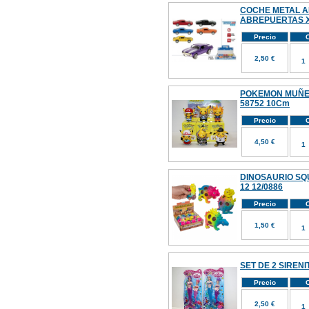
COCHE METAL 
ABREPUERTAS X
Precio
C
2,50 €
POKEMON MUÑEC
58752 10Cm
Precio
C
4,50 €
DINOSAURIO SQ
12 12/0886
Precio
C
1,50 €
SET DE 2 SIRENI
Precio
C
2,50 €